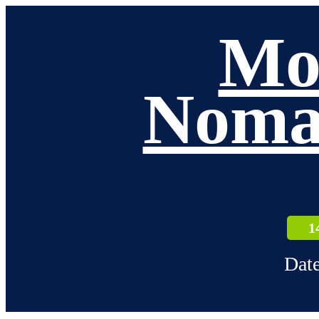
Mo
Noma
1
Date