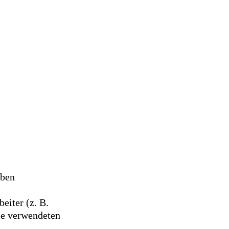
aben
eiter (z. B.
ie verwendeten